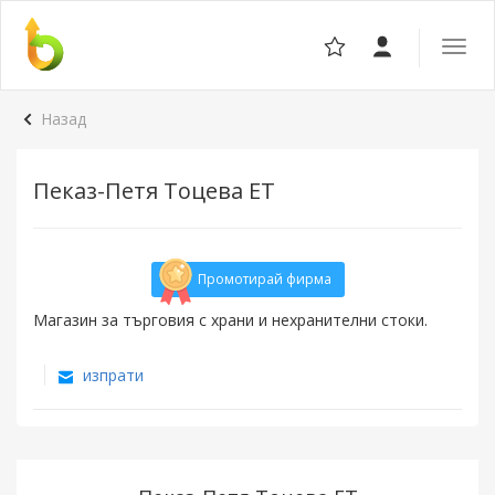
Отвор
навига
Назад
Пеказ-Петя Тоцева ЕТ
Промотирай фирма
Магазин за търговия с храни и нехранителни стоки.
изпрати