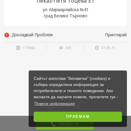
Пеказ-Петя Тоцева ЕТ
ул. Мармарлийска №41
град Велико Търново
Докладвай Проблем
Принтирай
177663
335
01.05.11
Сайтът използва "бисквитки" (cookies) и
събира определена информация за
потребителите и тяхното поведение. Ако
желаете да научите повече, прочетете тук -
Повече информация
ПРИЕМАМ
Обади се