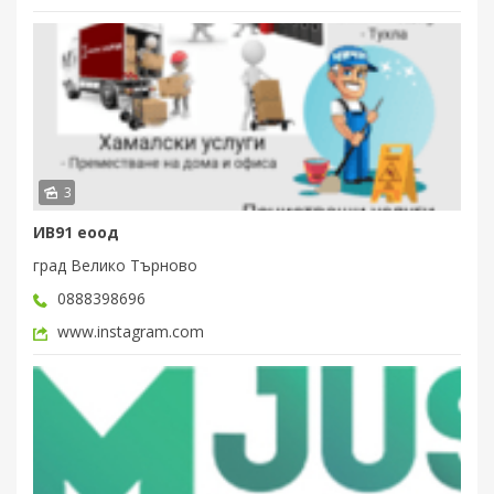
3
ИВ91 еоод
град Велико Търново
0888398696
www.instagram.com