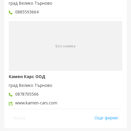
град Велико Търново
0885593664
Без снимка
Камен Карс ООД
град Велико Търново
0878705566
www.kamen-cars.com
Назад
Още фирми