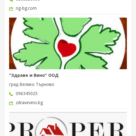
ng-bg.com
"Здраве и Вино" ООД
град Велико Търново
096345025
zdravevino.bg