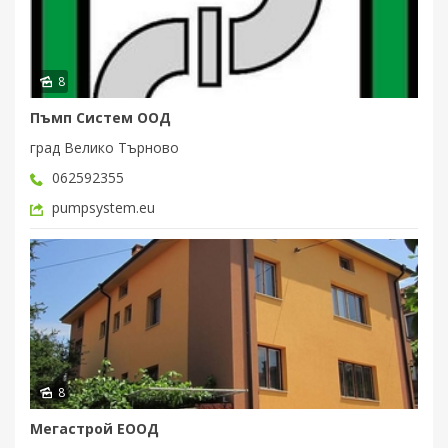
8
Пъмп Систем ООД
град Велико Търново
062592355
pumpsystem.eu
8
Мегастрой ЕООД