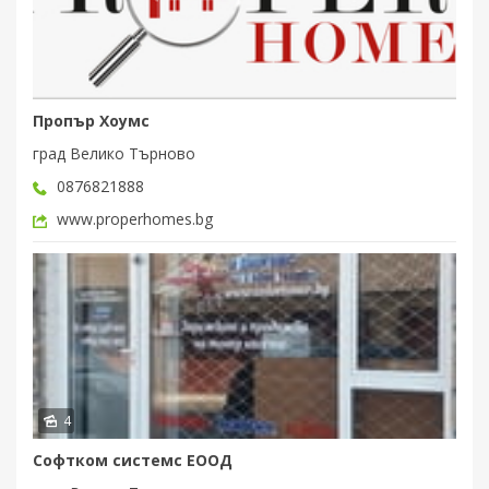
Пропър Хоумс
град Велико Търново
0876821888
www.properhomes.bg
4
Софтком системс ЕООД