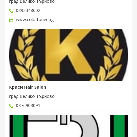
град Велико Търново
0893348602
www.colortoner.bg
Краси Hair Salon
град Велико Търново
0876903091