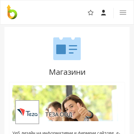
Отвор
навига
Магазини
ТЕЗА ООД
Уеб дизайн на информативни и фирмени сайтове, е-