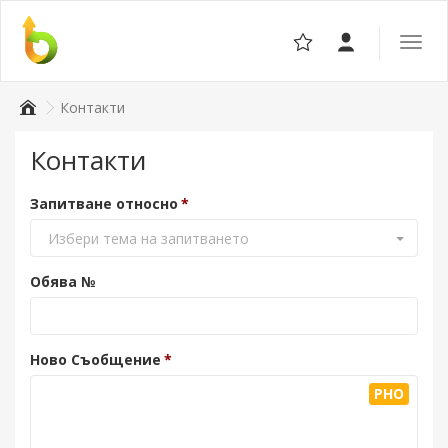
Отвор
навига
Контакти
Контакти
Запитване относно
Избери тема на запитването
Обява №
Ново Съобщение
PHO