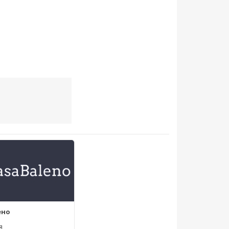
ено
я