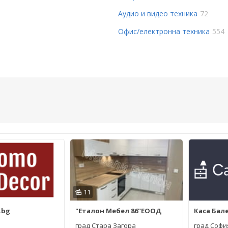
Аудио и видео техника
72
Офис/електронна техника
554
11
.bg
"Еталон Мебел 86"ЕООД
Каса Бал
град Стара Загора
град Софи