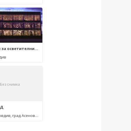
Магазини за осветителни тела Орион
див
Без снимка
ОД
овдив
,
град Асеновград