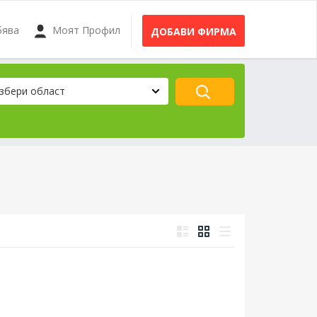
бява
Моят Профил
ДОБАВИ ФИРМА
збери област