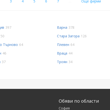
nt)
3
4
5
6
7
…
Още фирми
ив
397
Варна
378
150
Стара Загора
126
о Търново
64
Плевен
64
н
46
Враца
44
л
37
Троян
34
Обяви по области
София