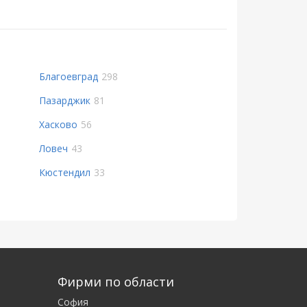
Благоевград
298
Пазарджик
81
Хасково
56
Ловеч
43
Кюстендил
33
Фирми по области
София