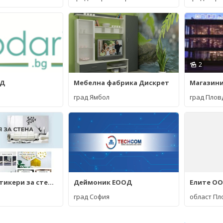
2
ОД
Мебелна фабрика Дискрет
град Ямбол
град Плов
Картини и стикери за стена - ArtBox.bg
Деймоник ЕООД
Елите О
град София
област Пл