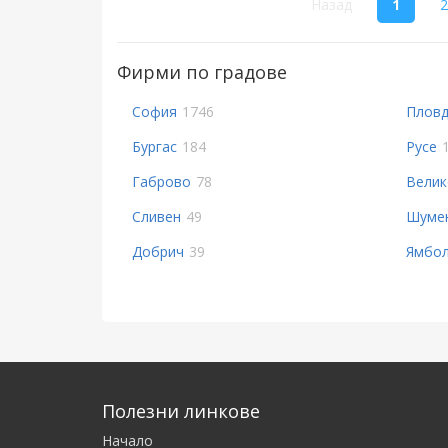
(curre
Назад
1
2
Фирми по градове
София
1746
Пловд
Бургас
184
Русе
Габрово
78
Велик
Сливен
49
Шуме
Добрич
39
Ямбо
Полезни линкове
Начало