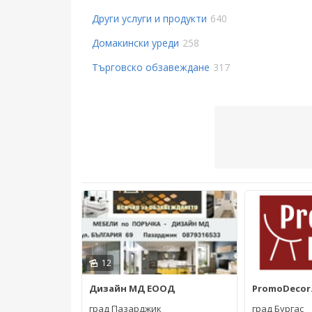
Други услуги и продукти
640
Домакински уреди
258
Търговско обзавеждане
317
12
Дизайн МД ЕООД
PromoDecor
град Пазарджик
град Бургас