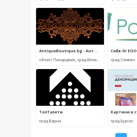
AntiqueBoutique.bg - Антикварен магазин
Сейв-бг ЕО
област Пазарджик
,
град Велинград
град Сливен
ТопТапети
град Варна
град Бургас