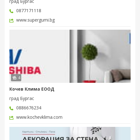
град Бургас
0877171118
www.supergumi.bg
4
Кочев Клима ЕООД
град Бургас
0886676234
www.kochevklima.com