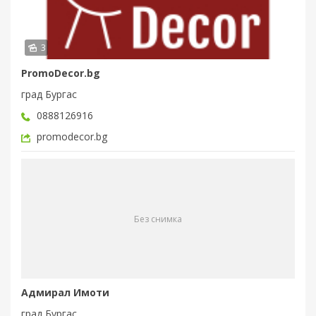
3
PromoDecor.bg
град Бургас
0888126916
promodecor.bg
Без снимка
Адмирал Имоти
град Бургас