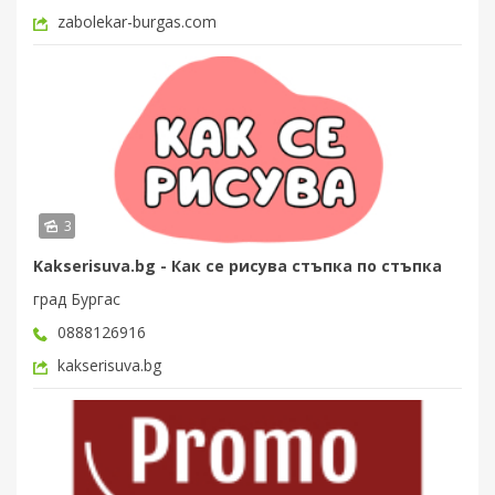
zabolekar-burgas.com
3
Kakserisuva.bg - Как се рисува стъпка по стъпка
град Бургас
0888126916
kakserisuva.bg