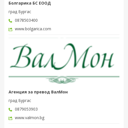
Болгарика БС ЕООД
град Бургас
0878503400
www.bolgarica.com
Агенция за превод ВалМон
град Бургас
0879053903
www.valmon.bg