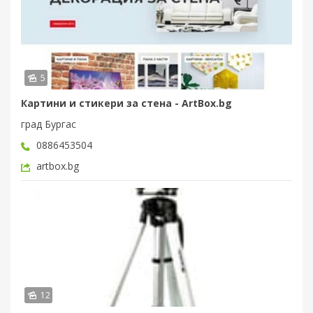
5
Картини и стикери за стена - ArtBox.bg
град Бургас
0886453504
artbox.bg
12