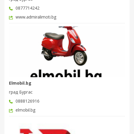
0877714242
www.admiralimoti.bg
Elmobil.bg
град Бургас
0888126916
elmobil.bg