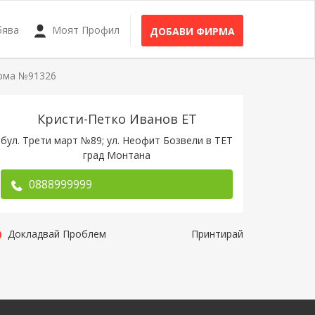
бява
Моят Профил
ДОБАВИ ФИРМА
рма №91326
Кристи-Петко Иванов ЕТ
бул. Трети март №89; ул. Неофит Бозвели в ТЕТ
град Монтана
0888999999
Докладвай Проблем
Принтирай