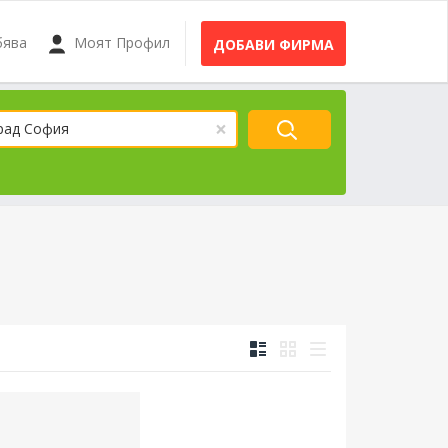
бява
Моят Профил
ДОБАВИ ФИРМА
×
рад София