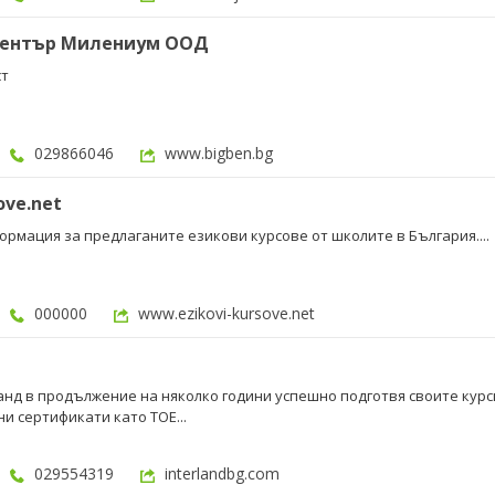
Център Милениум ООД
ст
029866046
www.bigben.bg
ove.net
ормация за предлаганите езикови курсове от школите в България....
000000
www.ezikovi-kursove.net
нд в продължение на няколко години успешно подготвя своите курс
и сертификати като TOE...
029554319
interlandbg.com