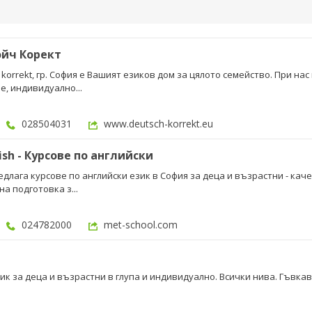
ойч Корект
korrekt, гр. София е Вашият езиков дом за цялото семейство. При на
е, индивидуално...
028504031
www.deutsch-korrekt.eu
lish - Курсове по английски
предлага курсове по английски език в София за деца и възрастни - ка
на подготовка з...
024782000
met-school.com
ик за деца и възрастни в глупа и индивидуално. Всички нива. Гъвкав