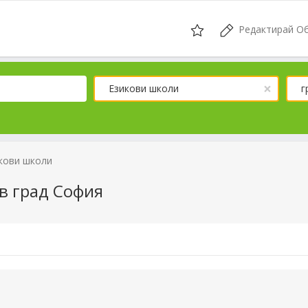
Редактирай О
×
Езикови школи
г
кови школи
в град София