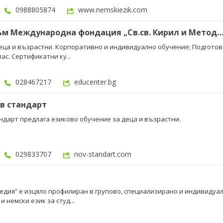
0988805874
www.nemskiezik.com
Учебен център към Международна фондация „Св.св. Кирил и Метод
еца и възрастни. Корпоративно и индивидуално обучение; Подготовк
ас. Сертификатни ку...
028467217
educenter.bg
в стандарт
ндарт предлага езиково обучение за деца и възрастни.
029833707
nov-standart.com
едия” е изцяло профилиран в групово, специализирано и индивиду
 немски език за студ...