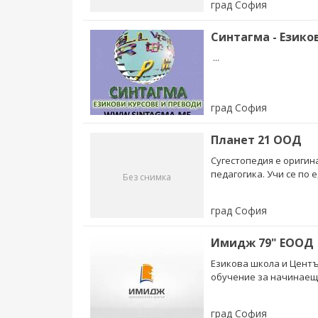
град София
Синтагма - Езико
...
град София
Планет 21 ООД
Сугестопедия е оригина
педагогика. Учи се по е
Без снимка
град София
Имидж 79" ЕООД
Езикова школа и Центъ
обучение за начинаещи
град София