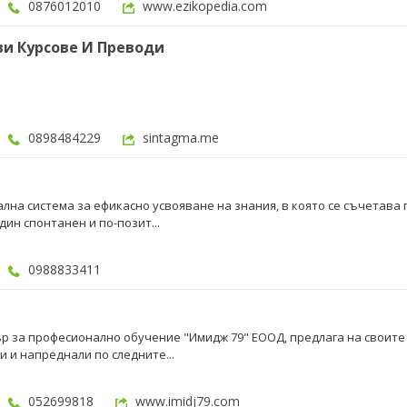
0876012010
www.ezikopedia.com
ви Курсове И Преводи
0898484229
sintagma.me
лна система за ефикасно усвояване на знания, в която се съчетава 
дин спонтанен и по-позит...
0988833411
р за професионално обучение "Имидж 79" ЕООД, предлага на своите
 и напреднали по следните...
052699818
www.imidj79.com