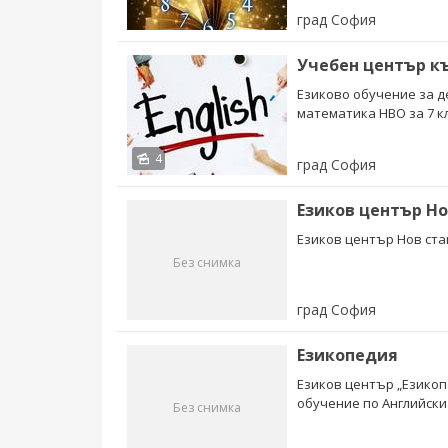
град София
Езиково обучение за д
математика НВО за 7 кл
4
град София
Езиков център Но
Езиков център Нов ста
Без снимка
град София
Езикопедия
Езиков център „Езикоп
обучение по Английски и
Без снимка