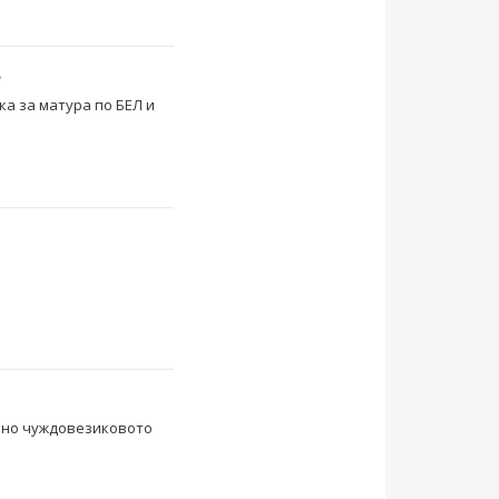
ий”...
а за матура по БЕЛ и
ално чуждовезиковото