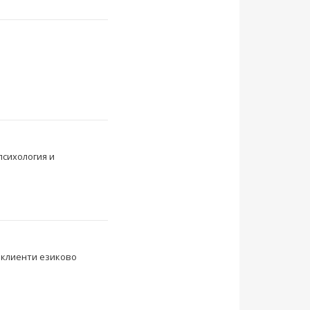
психология и
 клиенти езиково