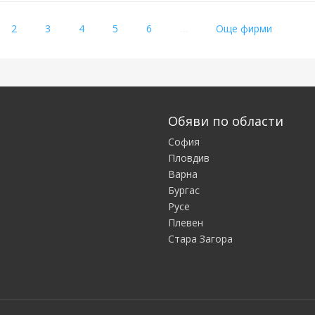
rrent)
2
3
4
5
6
…
Още фирми
Обяви по области
София
Пловдив
Варна
Бургас
Русе
Плевен
Стара Загора