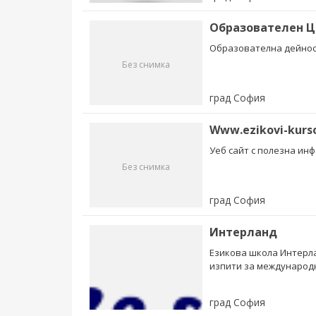
Образователен 
Образователна дейно
Без снимка
град София
Www.ezikovi-kurs
Уеб сайт с полезна инф
Без снимка
град София
Интерланд
Езикова школа Интерла
изпити за международн
град София