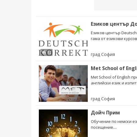
Езиков център Д
Езиков център Deutsch 
гама от езикови курсов
12
град София
Met School of Eng
Met School of English 
английски език и изпит
град София
Дойч Прим
Обучение по немски ез
посещение....