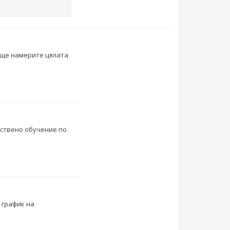
с ще намерите цялата
чествено обучение по
 график на