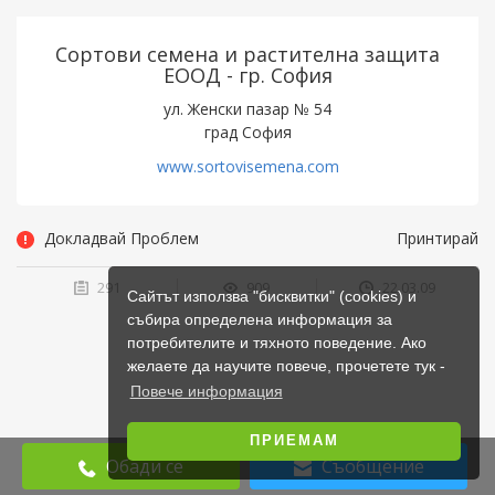
Сортови семена и растителна защита
ЕООД - гр. София
ул. Женски пазар № 54
град София
www.sortovisemena.com
Докладвай Проблем
Принтирай
291
909
22.03.09
Сайтът използва "бисквитки" (cookies) и
събира определена информация за
потребителите и тяхното поведение. Ако
желаете да научите повече, прочетете тук -
Повече информация
ПРИЕМАМ
Обади се
Съобщение