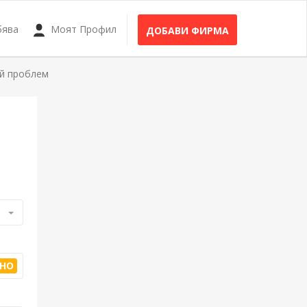
бява
Моят Профил
ДОБАВИ ФИРМА
й проблем
HO