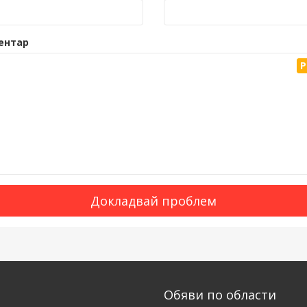
ентар
P
Докладвай проблем
Обяви по области