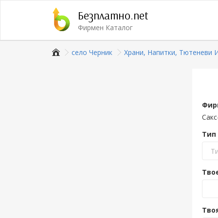
Безплатно.net
Фирмен Каталог
село Черник
Храни, Напитки, Тютеневи 
Фир
Сакс
Тип
Т
Тво
Тво