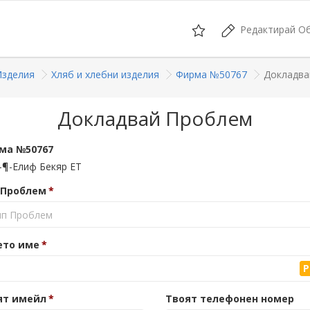
Редактирай О
Изделия
Хляб и хлебни изделия
Фирма №50767
Докладва
Докладвай Проблем
ма №50767
-¶-Елиф Бекяр ЕТ
 Проблем
ип Проблем
ето име
P
ят имейл
Твоят телефонен номер