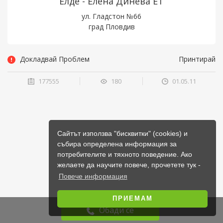
Елде - Елена Динева ЕТ
ул. Гладстон №66
град Пловдив
Докладвай Проблем
Принтирай
177555
180
01.05.11
Сайтът използва "бисквитки" (cookies) и
събира определена информация за
потребителите и тяхното поведение. Ако
желаете да научите повече, прочетете тук -
Повече информация
ПРИЕМАМ
Обади се