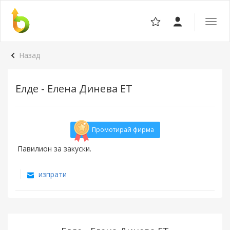
Отвор
навига
Назад
Елде - Елена Динева ЕТ
Промотирай фирма
Павилион за закуски.
изпрати