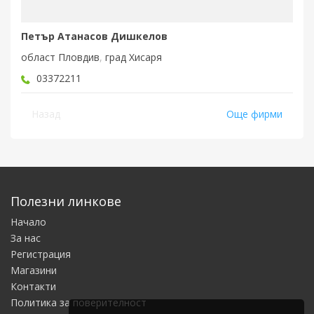
Петър Атанасов Дишкелов
област Пловдив
,
град Хисаря
03372211
Назад
Още фирми
Полезни линкове
Начало
За нас
Регистрация
Магазини
Контакти
Политика за поверителност