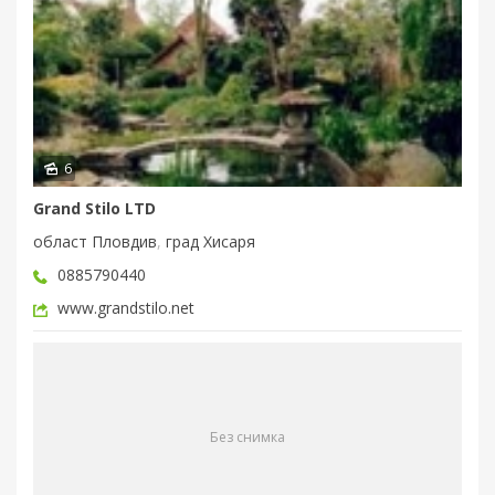
6
Grand Stilo LTD
област Пловдив
,
град Хисаря
0885790440
www.grandstilo.net
Без снимка