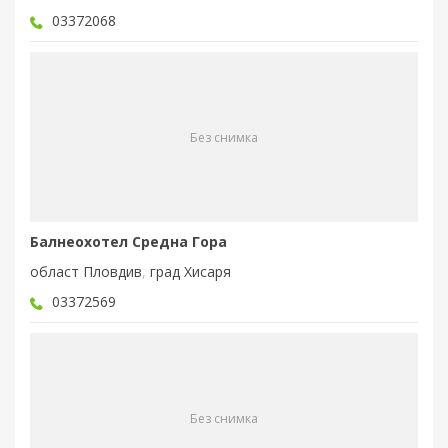
03372068
Без снимка
Балнеохотел Средна Гора
област Пловдив
,
град Хисаря
03372569
Без снимка