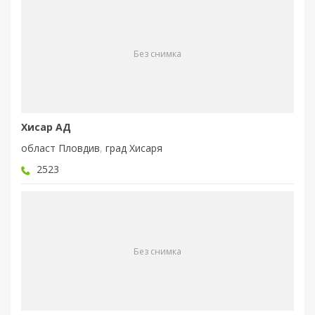
Без снимка
Хисар АД
област Пловдив
,
град Хисаря
2523
Без снимка