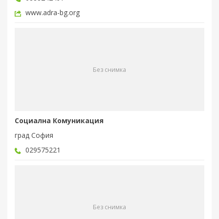
www.adra-bg.org
Без снимка
Социална Комуникация
град София
029575221
Без снимка