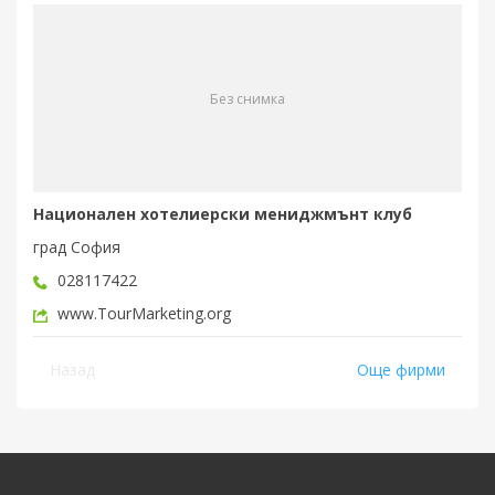
Без снимка
Национален хотелиерски мениджмънт клуб
град София
028117422
www.TourMarketing.org
Назад
Още фирми