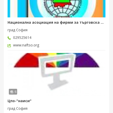
Национална асоциация на фирми за търговска сигурност и охрана (НАФТСО...
град София
029525614
www.naftso.org
6
Цпо-"наиси"
град София