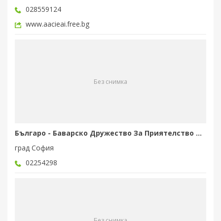
028559124
www.aacieai.free.bg
Без снимка
Българо - Баварско Дружество За Приятелство и Сътрудничество...
град София
02254298
Без снимка