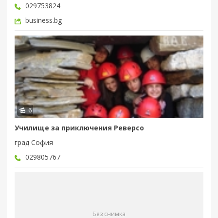
029753824
business.bg
6
Училище за приключения Реверсо
град София
029805767
Без снимка