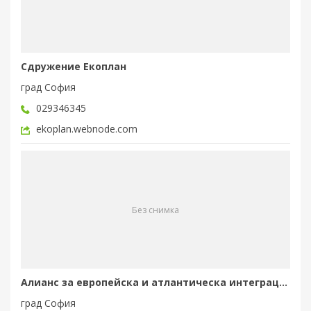
Сдружение Екоплан
град София
029346345
ekoplan.webnode.com
Без снимка
Алианс за европейска и атлантическа интеграция
град София