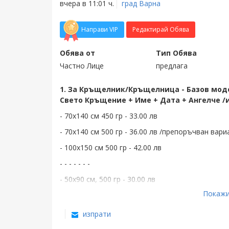
вчера в 11:01 ч.
град Варна
Направи VIP
Редактирай Обява
Обява от
Тип Обява
Частно Лице
предлага
1. За Кръщелник/Кръщелница - Базов модел
Свето Кръщение + Име + Дата + Ангелче /
- 70х140 см 450 гр - 33.00 лв
- 70х140 см 500 гр - 36.00 лв /препоръчван вари
- 100х150 см 500 гр - 42.00 лв
- - - - - - -
- 50х90 см, 500 гр - 30.00 лв
Покажи
- 50х90 см, 450 гр - 27.00 лв / или на хасе 50х1
изпрати
2. За Кръстник/Кръстница - Базов модел 2 -