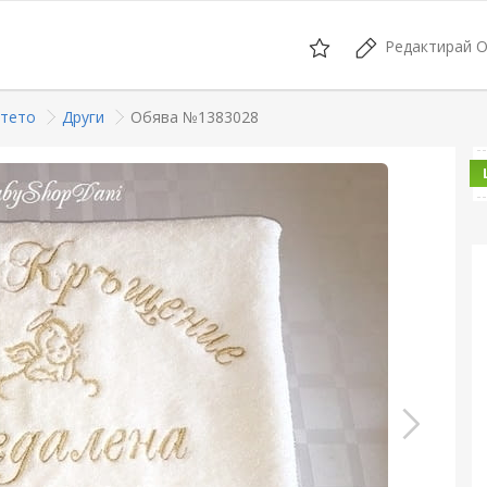
Редактирай 
етето
Други
Обява №1383028