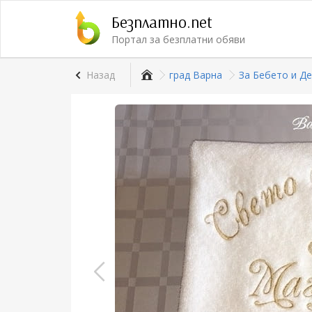
Безплатно.net
Портал за безплатни обяви
Назад
град Варна
За Бебето и Д