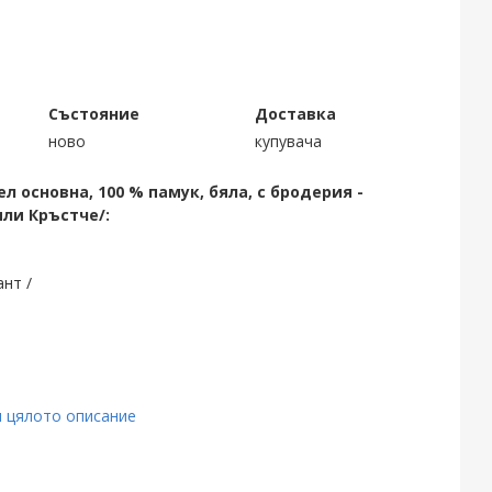
Състояние
Доставка
ново
купувача
 основна, 100 % памук, бяла, с бродерия -
или Кръстче/:
ант /
 цялото описание
00 см, окрайчено с дантелка/
 цена 22.00 лв: