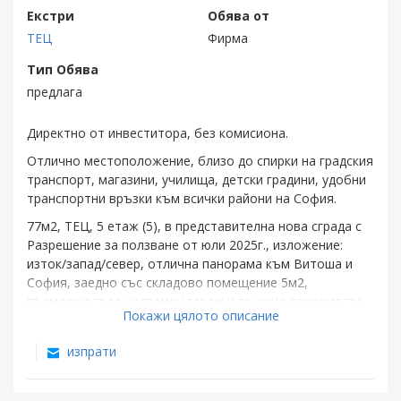
Екстри
Обява от
ТЕЦ
Фирма
Тип Обява
предлага
Директно от инвеститора, без комисиона.
Отлично местоположение, близо до спирки на градския
транспорт, магазини, училища, детски градини, удобни
транспортни връзки към всички райони на София.
77м2, ТЕЦ, 5 етаж (5), в представителна нова сграда с
Разрешение за ползване от юли 2025г., изложение:
изток/запад/север, отлична панорама към Витоша и
София, заедно със складово помещение 5м2,
възможност за надземен гараж и външно паркомясто,
Покажи цялото описание
луксозно изпълнени общи части, качествено
строителство.
изпрати
Разпределение: просторна дневна, функционално
свързана с трапезария и кухненски бокс, спалня, баня с