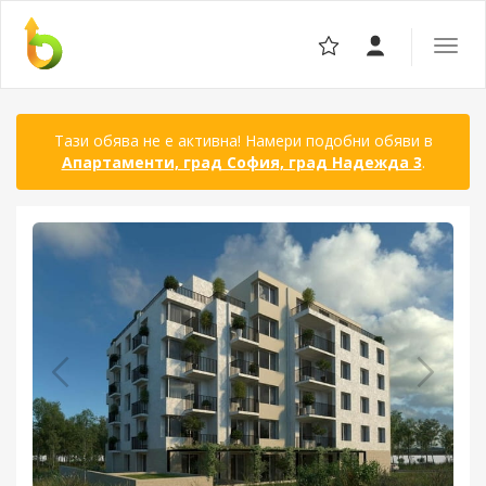
Отвор
навига
Тази обява не е активна! Намери подобни обяви в
Апартаменти, град София, град Надежда 3
.