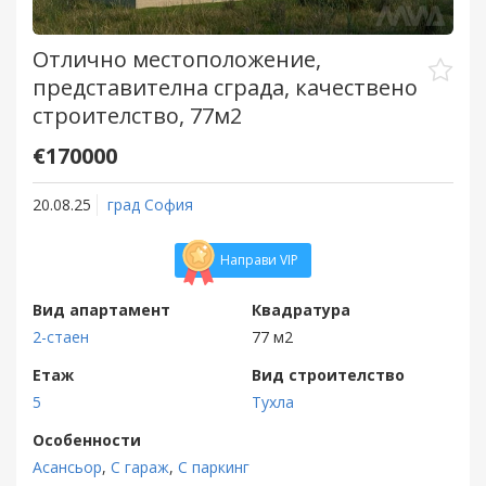
Отлично местоположение,
представителна сграда, качествено
строителство, 77м2
€170000
20.08.25
град София
Направи VIP
Вид апартамент
Квадратура
2-стаен
77 м2
Етаж
Вид строителство
5
Тухла
Особенности
Асансьор
,
С гараж
,
С паркинг