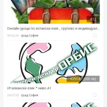
€12
Онлайн уроци по испански език , групово и индивидуално
09.02.26
град София
€255.65 (500 лв)
Италиански език * ниво А1
24.07.26
град София