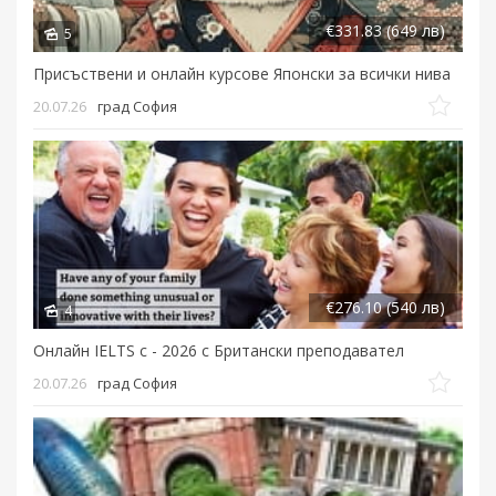
€331.83 (649 лв)
5
Присъствени и онлайн курсове Японски за всички нива
20.07.26
град София
€276.10 (540 лв)
4
Онлайн IELTS с - 2026 с Британски преподавател
20.07.26
град София