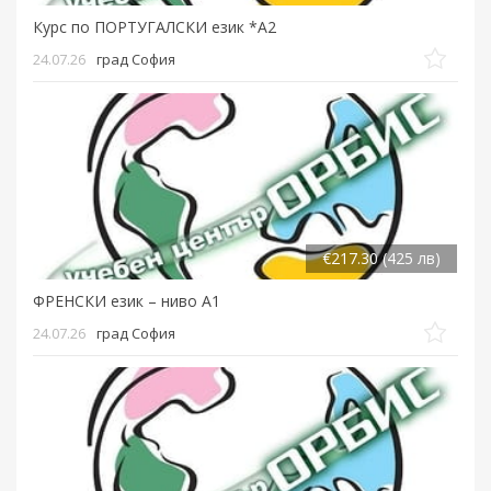
Курс по ПОРТУГАЛСКИ език *А2
24.07.26
град София
€217.30 (425 лв)
ФРЕНСКИ език – ниво А1
24.07.26
град София