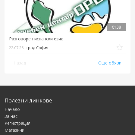
€138
Разговорен испански език
22.07.26
град София
Назад
Още обяви
Полезни линкове
Начало
За нас
Регистрация
Магазини