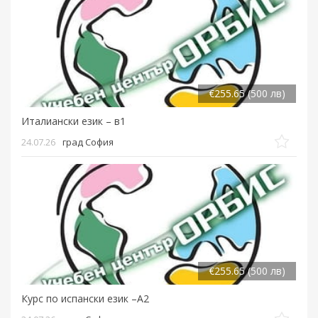
€255.65 (500 лв)
Италиански език – в1
24.07.26
град София
€255.65 (500 лв)
Курс по испански език –A2