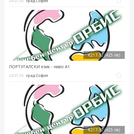
24.07.26
град София
€217.30 (425 лв)
ПОРТУГАЛСКИ език - ниво A1
24.07.26
град София
€217.30 (425 лв)