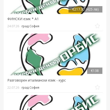
€217.30 (425 лв)
ФИНСКИ език * А1
24.07.26
град София
€138
Разговорен италиански език - курс
22.07.26
град София