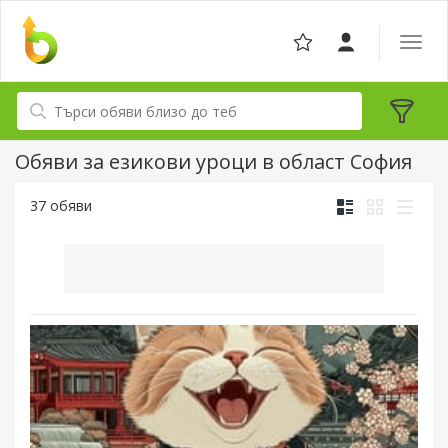
Отвор
навига
Обяви за езикови уроци в област София
37 обяви