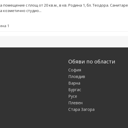
 помещение с площ от 20 кв.м., в кв. Родина 1, бл. Теодора. Санитар
а козметично студио...
ина 1
Обяви по области
София
Пловдив
Варна
Бургас
Русе
Плевен
Стара Загора