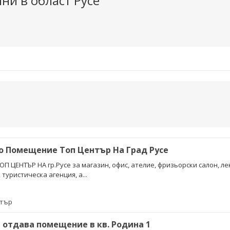
ни в област Русе
 Помещение Топ Център На Град Русе
 ЦЕНТЪР НА гр.Русе за магазин, офис, ателие, фризьорски салон, ле
туристическа агенция, а...
нтър
 отдава помещение в кв. Родина 1