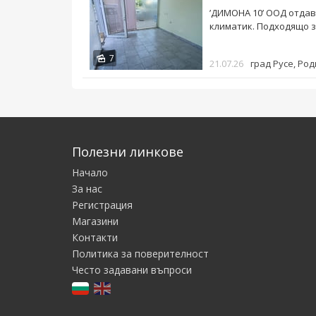
’ДИМОНА 10’ ООД отдава
климатик. Подходящо з
7
21.07.26
град Русе
, Род
Полезни линкове
Начало
За нас
Регистрация
Магазини
Контакти
Политика за поверителност
Често задавани въпроси