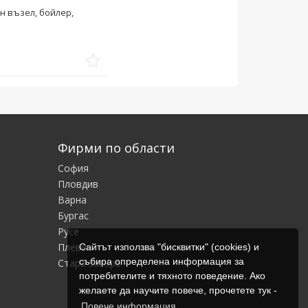
ен възел, бойлер,
Фирми по области
София
Пловдив
Варна
Бургас
Русе
Плевен
Сайтът използва "бисквитки" (cookies) и
събира определена информация за
Стара Загора
потребителите и тяхното поведение. Ако
желаете да научите повече, прочетете тук -
Повече информация