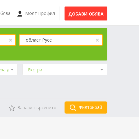
Обява
Моят Профил
ДОБАВИ ОБЯВА
×
×
област Русе
ура до
Екстри
Филтрирай
Запази търсенето