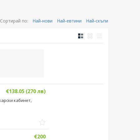
Сортирай по:
Най-нови
Най-евтини
Най-скъпи
€138.05 (270 лв)
карски кабинет,
€200