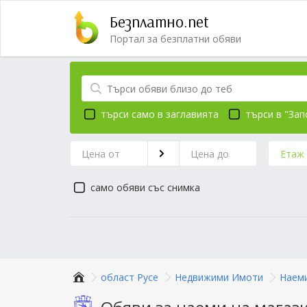
Безплатно.net
Портал за безплатни обяви
търси само в заглавията
търси в "Зап
Етаж
само обяви със снимка
област Русе
Недвижими Имоти
Наем