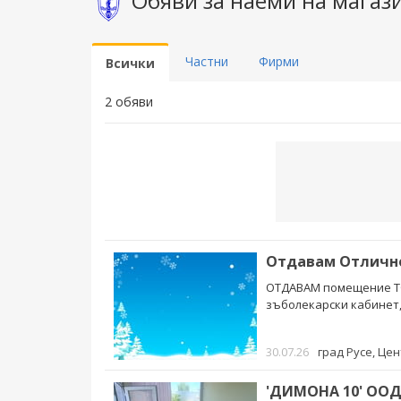
Обяви за наеми на магази
Частни
Фирми
Всички
2 обяви
Отдавам Отлично
ОТДАВАМ помещение ТОП
зъболекарски кабинет, 
30.07.26
град Русе
, Це
'ДИМОНА 10' ООД