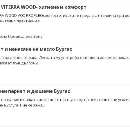
 VITERRA WOOD- хигиена и комфорт
RRA WOOD VOX PROFILEОсвен естетиката те предлагат топлина при до
чително практични з...
Южна Промишлена Зона
т и нанасяне на масло Бургас
по различно от лака. Лесната му употреба е сведена до почти никак
никват във дълбочи...
вен паркет и дюшеме Бургас
 познания и нашата интелигентност са плод на неистовите ни усилия
а услуга. Ние се зани...