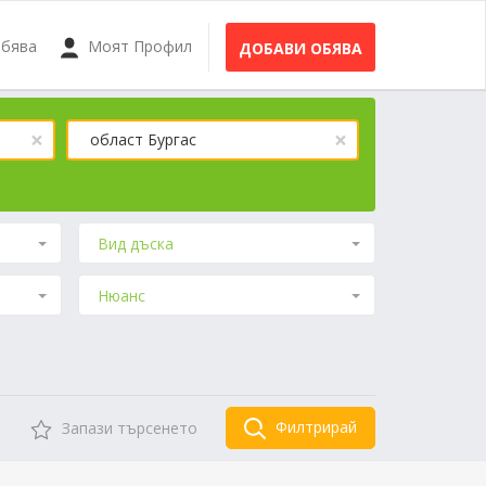
Обява
Моят Профил
ДОБАВИ ОБЯВА
×
×
област Бургас
Вид дъска
Нюанс
Филтрирай
Запази търсенето