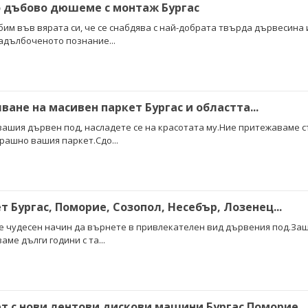
о дъбово дюшеме с монтаж Бургас
бим във вярата си, че се снабдява с най-добрата твърда дървесина и
адълбоченото познание...
ване на масивен паркет Бургас и областта...
ашия дървен под, насладете се на красотата му.Ние притежаваме 
рашно вашия паркет.Сдо...
т Бургас, Поморие, Созопол, Несебър, Лозенец...
 е чудесен начин да върнете в привлекателен вид дървения под.За
аме дълги години с та...
Циклене на паркет с нови лентови дискови машини Бургас П