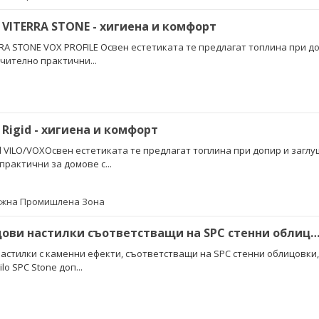
VITERRA STONE - хигиена и комфорт
RRA STONE VOX PROFILE Освен естетиката те предлагат топлина при д
чително практични...
Rigid - хигиена и комфорт
d VILO/VOXОсвен естетиката те предлагат топлина при допир и заглу
рактични за домове с...
Южна Промишлена Зона
Винилови SPC подови настилки съответстващи на SPC стенни облицо
астилки с каменни ефекти, съответстващи на SPC стенни облицовки, 
o SPC Stone доп...