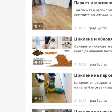
Паркет и масивн
Тон паркет е непоколе
опитните занаятчии. З
12
31.10.23
град Бургас
Циклене и обновя
Съживете и обновете в
която да обновим безп
12
31.10.23
град Бургас
Циклене на парке
Цикленето на паркета
е скъпа.Ние се занимав
12
31.10.23
град Бургас