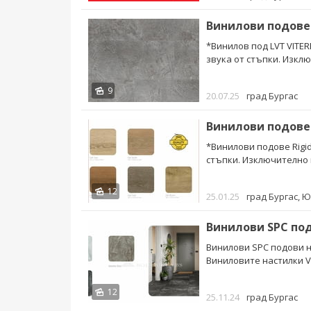
Винилови подове 
*Винилов под LVT VITE
звука от стъпки. Изклю
9
20.07.25
град Бургас
Винилови подове 
*Винилови подове Rigi
стъпки. Изключително п
12
25.01.25
град Бургас
, 
Винилови SPC подови н
Виниловите настилки Vil
12
25.11.24
град Бургас