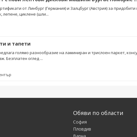
тификати от Линбург (Германия) и Залцбург (Австрия) за придобити
 лепене, циклене (шли...
ти и тапети
едлага голямо разнообразие на ламиниран и трислоен паркет, конс
. Безплатен оглед ...
Център
Обяви по области
София
Пловдив
Варна