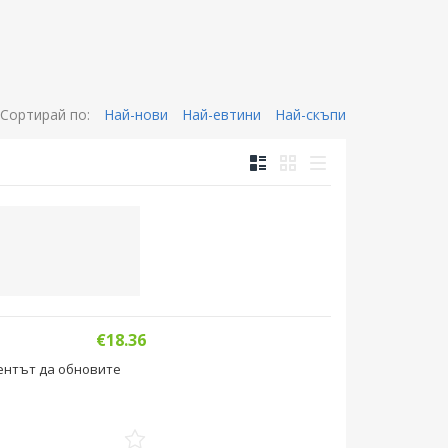
Сортирай по:
Най-нови
Най-евтини
Най-скъпи
€18.36
оментът да обновите