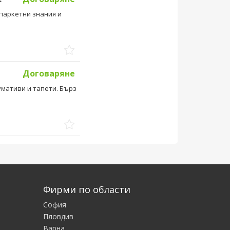
 паркетни знания и
Договаряне
умативи и тапети. Бърз
Фирми по области
София
Пловдив
Варна