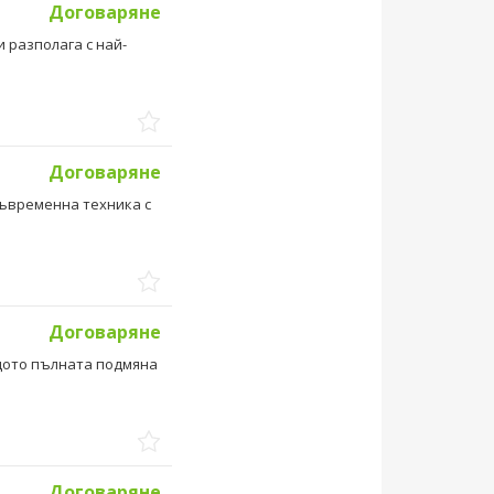
Договаряне
 разполага с най-
Договаряне
съвременна техника с
Договаряне
щото пълната подмяна
оморие Созопол...
Договаряне