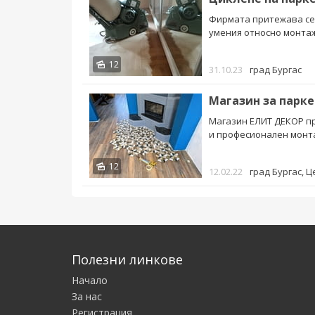
Фирмата притежава сер
умения относно монтаж,
12
31.10.23
град Бургас
Магазин за парке
Магазин ЕЛИТ ДЕКОР пр
и професионален монтаж
12
12.02.22
град Бургас
, 
Полезни линкове
Начало
За нас
Регистрация