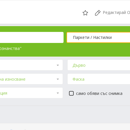
Редактирай 
Паркети / Настилки
ознанства"
Дърво
на износване
Фаска
нция
само обяви със снимка