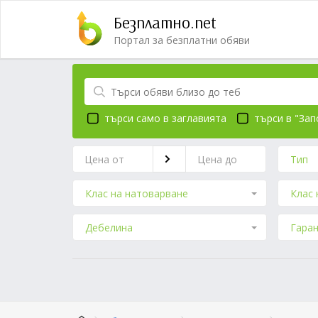
Безплатно.net
Портал за безплатни обяви
търси само в заглавията
търси в "Зап
Тип
Клас на натоварване
Клас 
Дебелина
Гара