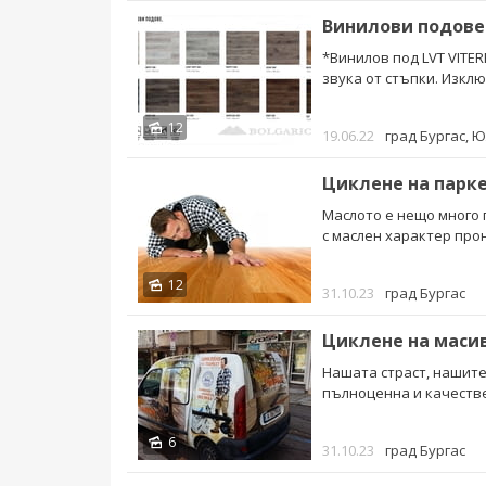
Винилови подове
*Винилов под LVT VITE
звука от стъпки. Изклю
12
19.06.22
град Бургас
, 
Циклене на парке
Маслото е нещо много 
с маслен характер про
12
31.10.23
град Бургас
Циклене на маси
Нашата страст, нашите
пълноценна и качествен
6
31.10.23
град Бургас