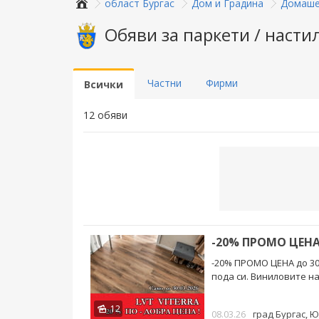
област Бургас
Дом и Градина
Домаше
Обяви за паркети / настил
Частни
Фирми
Всички
12 обяви
-20% ПРОМО ЦЕНА 
-20% ПРОМО ЦЕНА до 30.0
пода си. Виниловите на
12
08.03.26
град Бургас
, 