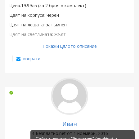
Цена:19.99лв (за 2 броя в комплект)
Цвят на корпусa: черен
Цвят на лещата: затъмнен
Цвят на светлината: Жълт
Материал: пластмаса
Покажи цялото описание
Форма: Триъгълник
изпрати
Поставяне на мотоциклета: отзад
Напрежение: 12 волта
Размери : L100mm X W27mm XH 20mm
Дължина на проводника: 25 мм
Пакетът включва: 2бр мигач
Повече информация на лично съобщение или на тел.
087 738 3189
Иван
В Безплатно.net от 1 ноември, 2016
Сайтът използва "бисквитки" (cookies) и