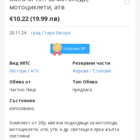
мотоциклети, атв
€10.22 (19.99 лв)
20.11.24
град Стара Загора
Направи VIP
Вид МПС
Резервни части
Мотори / ATV
Фарове / Стопове
Обява от
Тип Обява
Частно Лице
предлага
Състояние
използвано
Комплект от 2бр. мигачи подходящи за мотопеди,
мотоциклети, атв, утв. и др. светещи в ярка жълта
светлина!