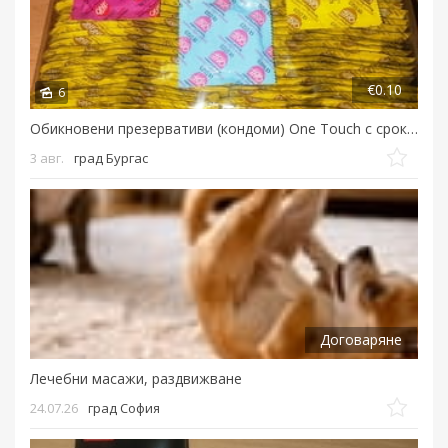
€0.10
6
Обикновени презервативи (кондоми) One Touch с срок на годност 12.2029 година...
3 авг.
град Бургас
Договаряне
Лечебни масажи, раздвижване
24.07.26
град София