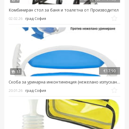
Комбиниран стол за баня и тоалетна от Производител
02.02.26
град София
€17.90
11
Скоба за уринарна инконтиненция (нежелано изпускане на урина) напикаване...
20.01.26
град София