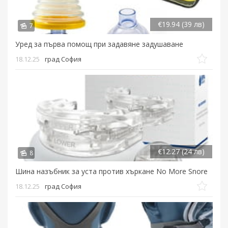
€19.94 (39 лв)
7
Уред за първа помощ при задавяне задушаване
18.12.25
град София
€12.27 (24 лв)
8
Шина назъбник за уста против хъркане No More Snore
18.12.25
град София