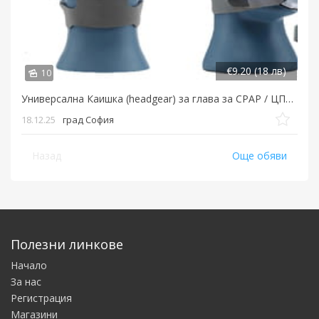
€9.20 (18 лв)
10
Универсална Каишка (headgear) за глава за CPAP / ЦПАП маска
18.12.25
град София
Назад
Още обяви
Полезни линкове
Начало
За нас
Регистрация
Магазини