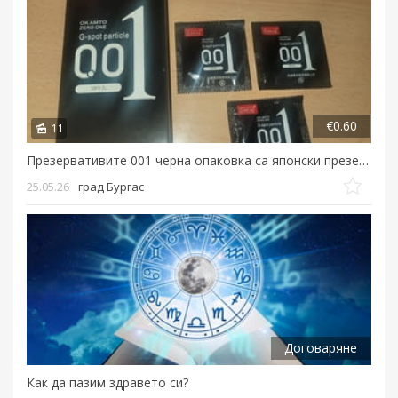
€0.60
11
Презервативите 001 черна опаковка са японски презервативи , които са най-тънките произвеждани няк...
25.05.26
град Бургас
Договаряне
Как да пазим здравето си?