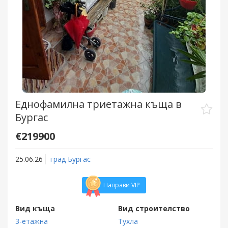
Еднофамилна триетажна къща в
Бургас
€219900
25.06.26
град Бургас
Направи VIP
Вид къща
Вид строителство
3-етажна
Тухла