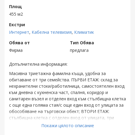
Площ
455 м2
Екстри
Интернет
,
Кабелна телевизия
,
Климатик
Обява от
Тип Обява
Фирма
предлага
Допълнителна информация:
Масивна триетажна фамилна къща, удобна за
обитаване от три семейства. ПЪРВИ ЕТАЖ: склад за
нехранителни стоки/работилница, самостоятелен вход
към дневна с кухненска част, спалня, коридор и
санитарен възел и отделен вход към стълбищна клетка
с още една голяма стая/с още един вход от улицата за
обособяване на търговски обект; ВТОРИ ЕТАЖ:
стълбищна клетка с отделен вход от улицата, три
спални, две дневни, два санитарни възела и две тераси
Покажи цялото описание
- удобен за обитаване от две семейства; ТРЕТИ/