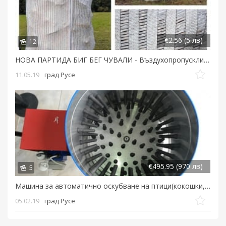
€2.56 (5 лв)
12
НОВА ПАРТИДА БИГ БЕГ ЧУВАЛИ - Въздухопропусклива Тъкан, ДИШАЩИ, ВЕНТИЛИРАНИ...
11.05.19
град Русе
€495.95 (970 лв)
5
Машина за автоматично оскубване на птици(кокошки, пилета, пътпъдък)...
05.02.19
град Русе