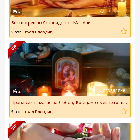
Договаряне
5
Безспогрешно Ясновидство, Маг Ани
5 авг.
град Пловдив
VIP
Договаряне
2
Правя силна магия за Любов, Връщам семейното щастие.
5 авг.
град Пловдив
VIP