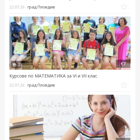
22.07.26
град Пловдив
€7
2
Курсове по МАТЕМАТИКА за VI и VII клас
22.07.26
град Пловдив