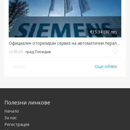
€15.34 (30 лв)
Официален оторизиран сервиз на автоматични перални ' SIEMENS'...
12.05.26
град Пловдив
Назад
Още обяви
Полезни линкове
Начало
За нас
Регистрация