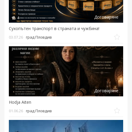
Договаряне
4
Сухопътен транспорт в страната и чужбина!
03.07.26
град Пловдив
Договаряне
Hodja Aiten
01.06.26
град Пловдив