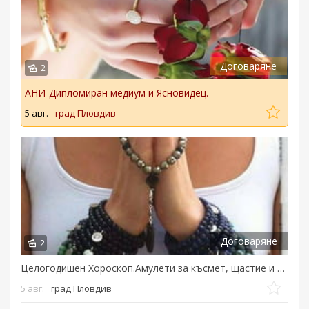
Договаряне
2
АНИ-Дипломиран медиум и Ясновидец.
5 авг.
град Пловдив
Договаряне
2
Целогодишен Хороскоп.Амулети за късмет, щастие и Любов,...
5 авг.
град Пловдив