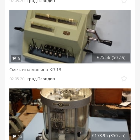
02.05.20
град Пловдив
€25.56 (50 лв)
9
Сметачна машина KR 13
02.05.20
град Пловдив
€178.95 (350 лв)
12