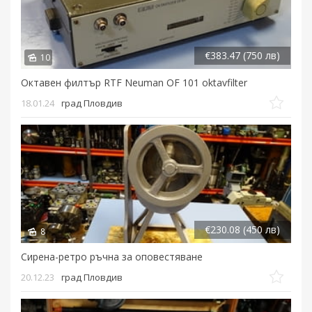
€383.47 (750 лв)
10
Октавен филтър RTF Neuman OF 101 oktavfilter
18.01.24
град Пловдив
€230.08 (450 лв)
8
Сирена-ретро ръчна за оповестяване
20.12.23
град Пловдив