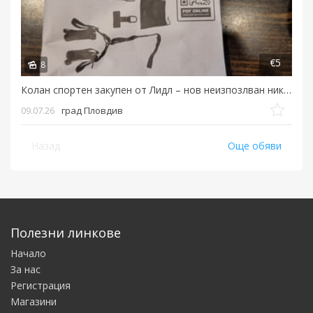
€5
8
Колан спортен закупен от Лидл – нов неизпозлван никога....
09.07.26
град Пловдив
Назад
Още обяви
Полезни линкове
Начало
За нас
Регистрация
Магазини