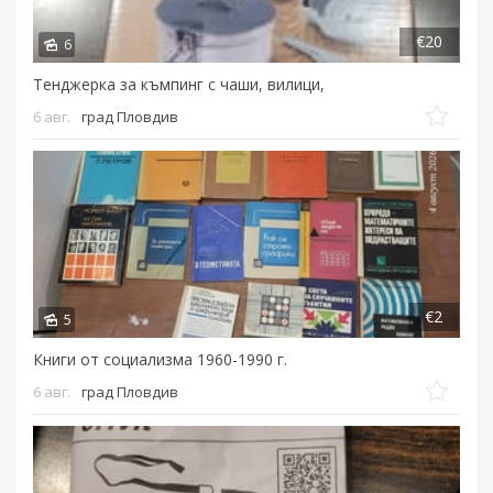
€20
6
Тенджерка за къмпинг с чаши, вилици,
6 авг.
град Пловдив
€2
5
Книги от социализма 1960-1990 г.
6 авг.
град Пловдив