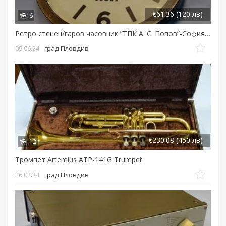
€61.36 (120 лв)
6
Ретро стенен/гаров часовник ”ТПК А. С. Попов”-София 24VDC
09.06.24
град Пловдив
€230.08 (450 лв)
12
Тромпет Artemius ATP-141G Trumpet
26.02.24
град Пловдив