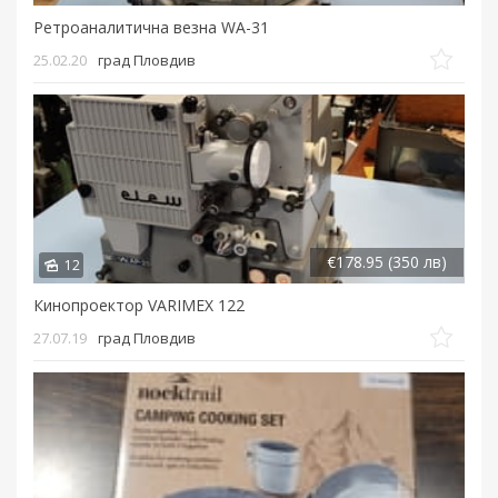
Ретроаналитична везна WA-31
25.02.20
град Пловдив
€178.95 (350 лв)
12
Кинопроектор VARIMEX 122
27.07.19
град Пловдив