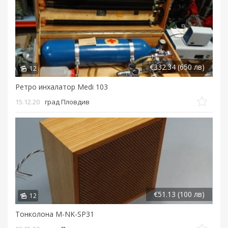
€332.34 (650 лв)
12
Ретро инхалатор Medi 103
15.12.20
град Пловдив
€51.13 (100 лв)
12
Тонколона M-NK-SP31