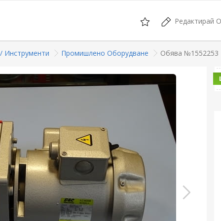
Редактирай 
/ Инструменти
Промишлено Оборудване
Обява №1552253