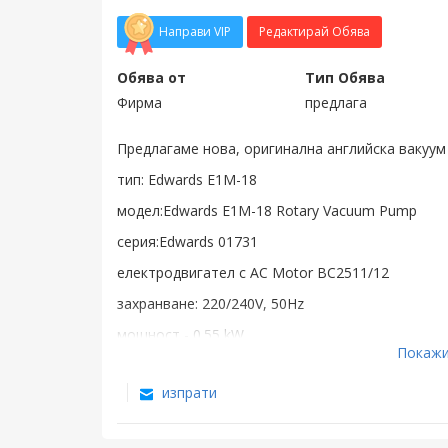
Направи VIP
Редактирай Обява
Обява от
Тип Обява
Фирма
предлага
Предлагаме нова, оригинална английска вакуум
тип: Edwards E1M-18
модел:Edwards E1M-18 Rotary Vacuum Pump
серия:Edwards 01731
електродвигател с AC Motor BC2511/12
захранване: 220/240V, 50Hz
мощност - 0.55 kW
Покажи
скорост на въртене - 1425 min-1
изпрати
работен обем: 17.5(20.5) m3/h
вакуум: 2х10-2/3х10-2