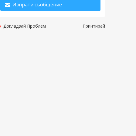
Изпрати съобщение
Докладвай Проблем
Принтирай