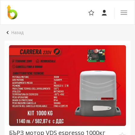
Отвор
навига
Назад
БЪРЗ мотор VDS espresso 1000кг