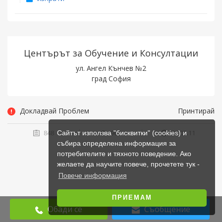
Центърът за Обучение и Консултации
ул. Ангел Кънчев №2
град София
Докладвай Проблем
Принтирай
848
966
04.05.11
Сайтът използва "бисквитки" (cookies) и
събира определена информация за
потребителите и тяхното поведение. Ако
желаете да научите повече, прочетете тук -
Повече информация
ПРИЕМАМ
Обади се
Съобщение