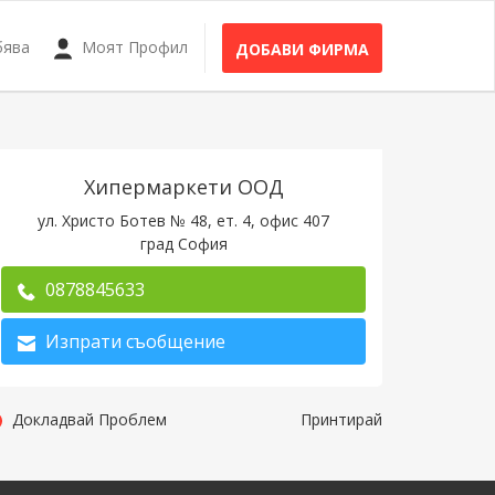
бява
Моят Профил
ДОБАВИ ФИРМА
Хипермаркети ООД
ул. Христо Ботев № 48, ет. 4, офис 407
град София
0878845633
Изпрати съобщение
Докладвай Проблем
Принтирай