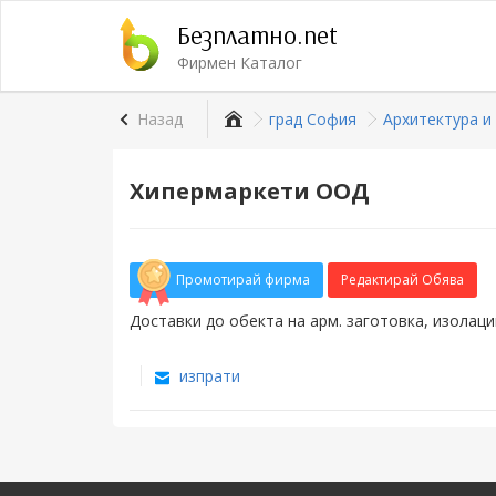
Безплатно.net
Фирмен Каталог
Назад
град София
Архитектура и
Хипермаркети ООД
Промотирай фирма
Редактирай Обява
Доставки до обекта на арм. заготовка, изолаци
изпрати