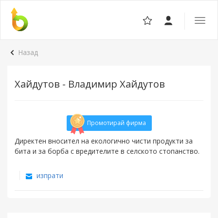
Отвор
навига
Назад
Хайдутов - Владимир Хайдутов
Промотирай фирма
Директен вносител на екологично чисти продукти за
бита и за борба с вредителите в селското стопанство.
изпрати