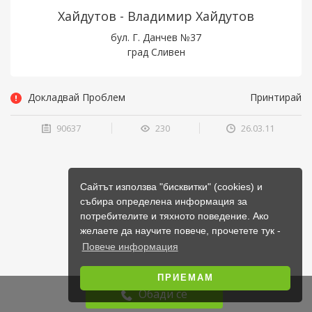
Хайдутов - Владимир Хайдутов
бул. Г. Данчев №37
град Сливен
Докладвай Проблем
Принтирай
90637
230
26.03.11
Сайтът използва "бисквитки" (cookies) и
събира определена информация за
потребителите и тяхното поведение. Ако
желаете да научите повече, прочетете тук -
Повече информация
ПРИЕМАМ
Обади се