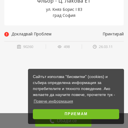
Фльор - Ц. Лакова ЕТ
ул. Княз Борис I 83
град София
Докладвай Проблем
Принтирай
90260
498
26.03.11
Сайтът използва "бисквитки" (cookies) и
събира определена информация за
потребителите и тяхното поведение. Ако
желаете да научите повече, прочетете тук -
Повече информация
ПРИЕМАМ
Обади се