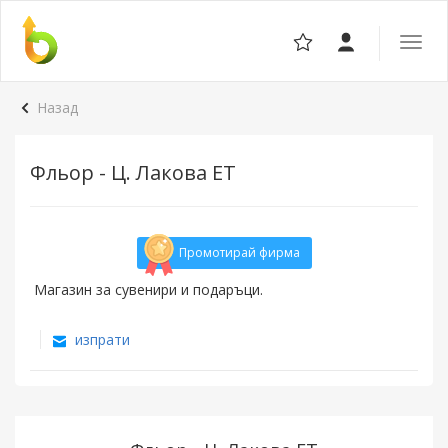
Отвор
навига
Назад
Фльор - Ц. Лакова ЕТ
Промотирай фирма
Магазин за сувенири и подаръци.
изпрати