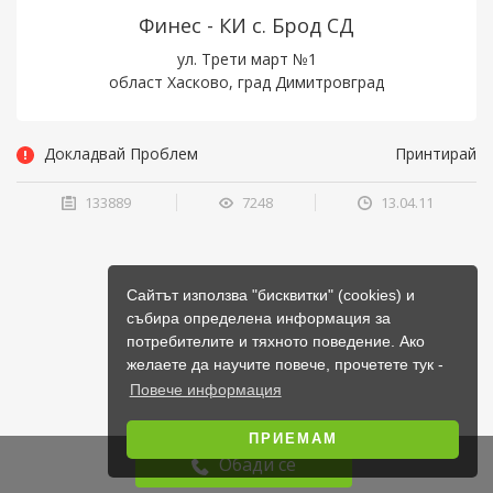
Финес - КИ с. Брод СД
ул. Трети март №1
област Хасково, град Димитровград
Докладвай Проблем
Принтирай
133889
7248
13.04.11
Сайтът използва "бисквитки" (cookies) и
събира определена информация за
потребителите и тяхното поведение. Ако
желаете да научите повече, прочетете тук -
Повече информация
ПРИЕМАМ
Обади се