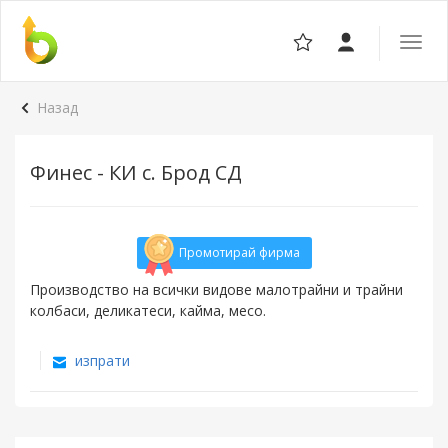
Отвор
навига
Назад
Финес - КИ с. Брод СД
Промотирай фирма
Производство на всички видове малотрайни и трайни
колбаси, деликатеси, кайма, месо.
изпрати