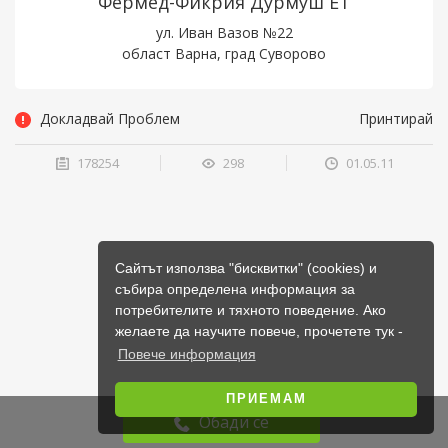
Фермед-Фикрия Дурмуш ЕТ
ул. Иван Вазов №22
област Варна, град Суворово
Докладвай Проблем
Принтирай
178254
298
01.05.11
Сайтът използва "бисквитки" (cookies) и
събира определена информация за
потребителите и тяхното поведение. Ако
желаете да научите повече, прочетете тук -
Повече информация
ПРИЕМАМ
Обади се