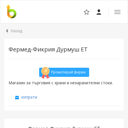
Отвор
навига
Назад
Фермед-Фикрия Дурмуш ЕТ
Промотирай фирма
Магазин за търговия с храни и нехаранителни стоки.
изпрати