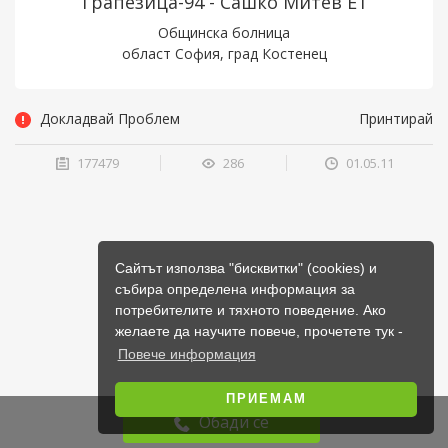
Трапезица-94 - Сашко Митев ЕТ
Общинска болница
област София, град Костенец
Докладвай Проблем
Принтирай
177479
286
01.05.11
Сайтът използва "бисквитки" (cookies) и
събира определена информация за
потребителите и тяхното поведение. Ако
желаете да научите повече, прочетете тук -
Повече информация
ПРИЕМАМ
Обади се