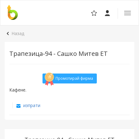
Отвор
навига
Назад
Трапезица-94 - Сашко Митев ЕТ
Промотирай фирма
Кафене.
изпрати