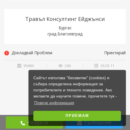
Травъл Консултинг Ейджънси
Бургас
град Благоевград
Докладвай Проблем
Принтирай
90484
246
26.03.11
Сайтът използва "бисквитки" (cookies) и
събира определена информация за
потребителите и тяхното поведение. Ако
желаете да научите повече, прочетете тук -
Повече информация
ПРИЕМАМ
Обади се
Съобщение