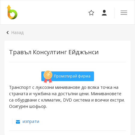
Отвор
навига
Назад
Травъл Консултинг Ейджънси
Промотирай фирма
Tранспорт с луксозни миниванове до всяка точка на
страната и чужбина на достъпни цени. Минивановете
са обурдвани с климатик, DVD система и всички екстри.
Осигурен шофьор.
изпрати