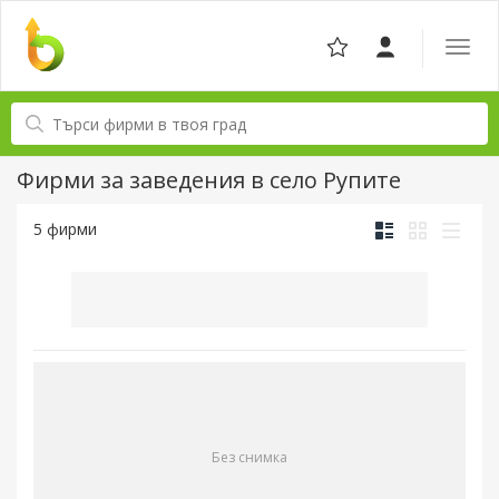
Отвор
навига
Фирми за заведения в село Рупите
5 фирми
Без снимка