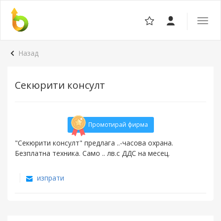
Отвор
навига
Назад
Секюрити консулт
Промотирай фирма
"Секюрити консулт" предлага ..-часова охрана.
Безплатна техника. Само .. лв.с ДДС на месец.
изпрати