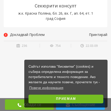
Секюрити консулт
ж.к. Красна Поляна, бл. 26, вх. Г, ап. 64, ет. 1
град София
Докладвай Проблем
Принтирай
236
754
22.03.09
Сайтът използва "бисквитки" (cookies) и
събира определена информация за
потребителите и тяхното поведение. Ако
желаете да научите повече, прочетете тук -
Повече информация
ПРИЕМАМ
Обади се
Съобщение