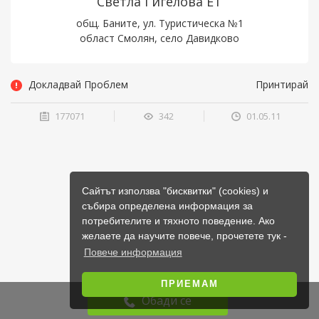
Светла Гигелова ЕТ
общ. Баните, ул. Туристическа №1
област Смолян, село Давидково
Докладвай Проблем
Принтирай
177071
342
01.05.11
Сайтът използва "бисквитки" (cookies) и
събира определена информация за
потребителите и тяхното поведение. Ако
желаете да научите повече, прочетете тук -
Повече информация
ПРИЕМАМ
Обади се