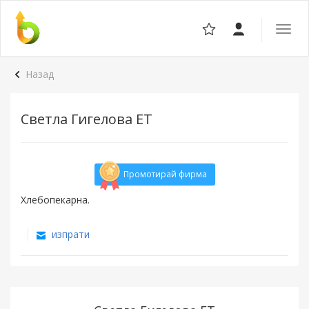
Отвор
навига
Назад
Светла Гигелова ЕТ
Промотирай фирма
Хлебопекарна.
изпрати