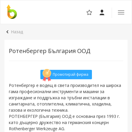
Отвор
навига
Назад
Ротенбергер България ООД
Промотирай фирма
Ротенбергер е водещ в света производител на широка
гама професионални инструменти и машини за
изграждане и поддръжка на тръбни инсталации в
санитарната, отоплителна, климатична, хладилна,
газова и екологична техника.
РОТЕНБЕРГЕР (България) ООД е основана през 1993 г.
като дъщерно дружество на германския концерн
Rothenberger Werkzeuge AG.