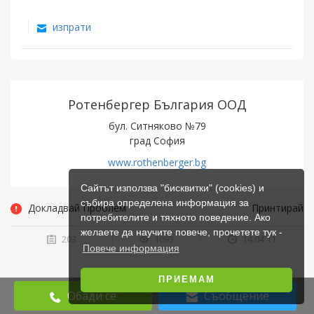
изпрати
Ротенбергер България ООД
бул. Ситняково №79
град София
www.rothenberger.bg
Сайтът използва "бисквитки" (cookies) и
събира определена информация за
Докладвай Проблем
Принтирай
потребителите и тяхното поведение. Ако
желаете да научите повече, прочетете тук -
203
1093
14.04.11
Повече информация
ПРИЕМАМ
Обади се
Съобщение