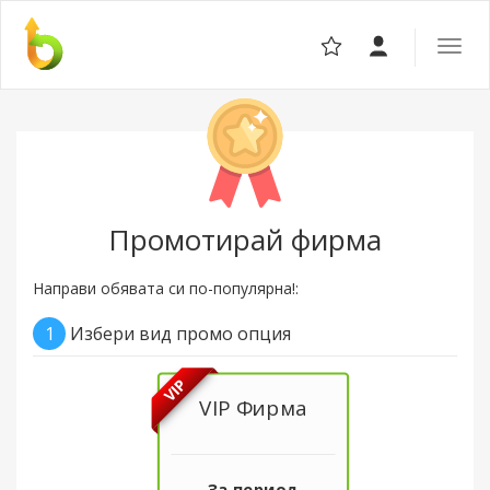
Отвор
навига
Промотирай фирма
Направи обявата си по-популярна!:
1
Избери вид промо опция
VIP
VIP Фирма
За период