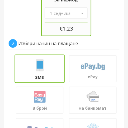
1 седмица
€
1.23
2
Избери начин на плащане
ePay
SMS
В брой
На банкомат