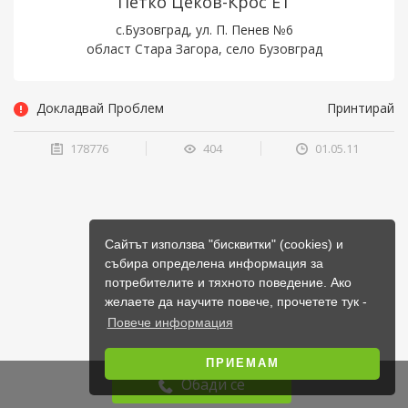
Петко Цеков-Крос ЕТ
с.Бузовград, ул. П. Пенев №6
област Стара Загора, село Бузовград
Докладвай Проблем
Принтирай
178776
404
01.05.11
Сайтът използва "бисквитки" (cookies) и
събира определена информация за
потребителите и тяхното поведение. Ако
желаете да научите повече, прочетете тук -
Повече информация
ПРИЕМАМ
Обади се