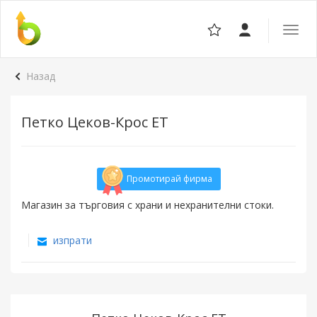
Отвор
навига
Назад
Петко Цеков-Крос ЕТ
Промотирай фирма
Магазин за търговия с храни и нехранителни стоки.
изпрати