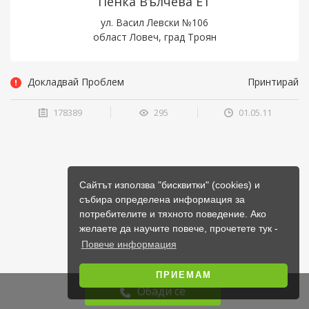
Пенка Вълчева ЕТ
ул. Васил Левски №106
област Ловеч, град Троян
Докладвай Проблем
Принтирай
178389
295
01.05.11
Сайтът използва "бисквитки" (cookies) и
събира определена информация за
потребителите и тяхното поведение. Ако
желаете да научите повече, прочетете тук -
Повече информация
ПРИЕМАМ
Обади се