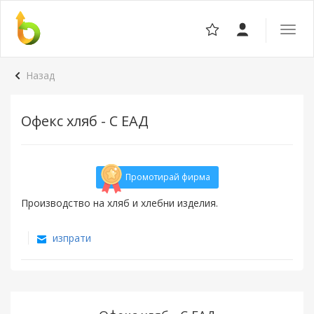
Отвор
навига
Назад
Офекс хляб - С ЕАД
Промотирай фирма
Производство на хляб и хлебни изделия.
изпрати