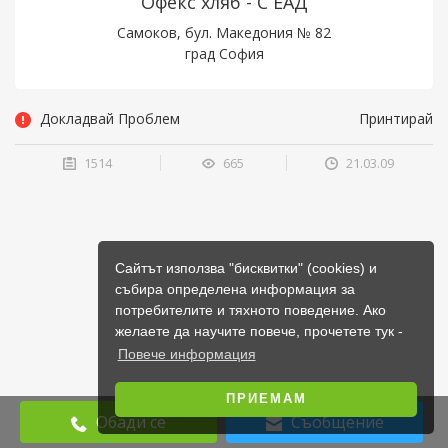
Офекс хляб - С ЕАД
Самоков, бул. Македония № 82
град София
Докладвай Проблем
Принтирай
1514
665
21.03.09
Сайтът използва "бисквитки" (cookies) и
събира определена информация за
потребителите и тяхното поведение. Ако
желаете да научите повече, прочетете тук -
Повече информация
ПРИЕМАМ
Обади се
Съобщение