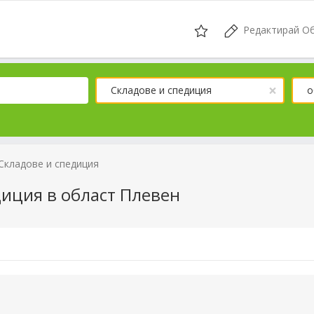
Редактирай О
×
Складове и спедиция
о
Складове и спедиция
диция в област Плевен