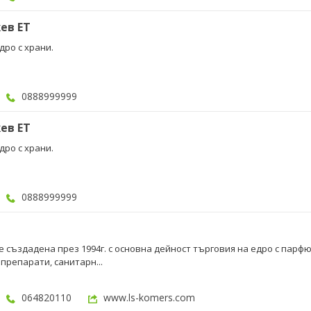
ев ЕТ
дро с храни.
0888999999
ев ЕТ
дро с храни.
0888999999
 създадена през 1994г. с основна дейност търговия на едро с парф
препарати, санитарн...
064820110
www.ls-komers.com