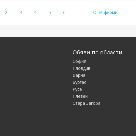
rrent)
2
3
4
5
6
…
Още фирми
Обяви по области
София
Пловдив
Варна
Бургас
Русе
Плевен
Стара Загора