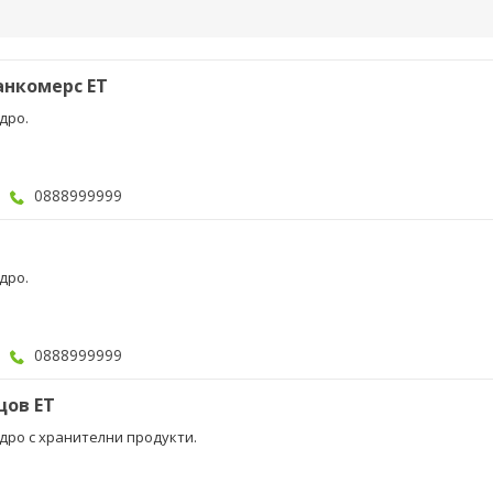
анкомерс ЕТ
дро.
0888999999
дро.
0888999999
цов ЕТ
едро с хранителни продукти.