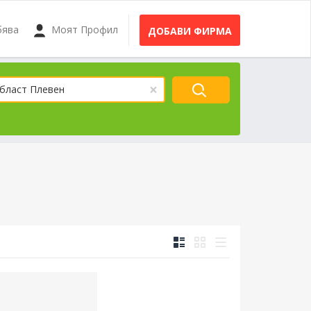
бява
Моят Профил
ДОБАВИ ФИРМА
×
бласт Плевен