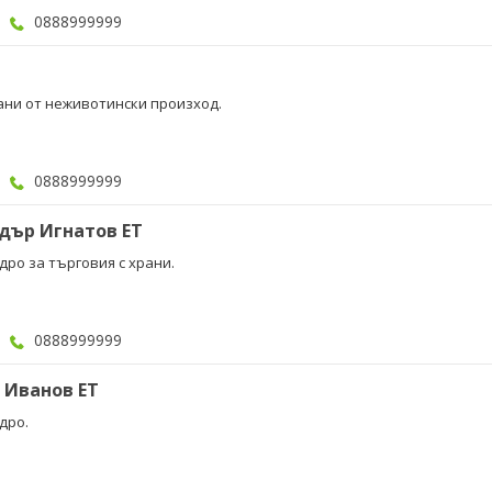
0888999999
рани от неживотински произход.
0888999999
дър Игнатов ЕТ
дро за търговия с храни.
0888999999
Иванов ЕТ
дро.