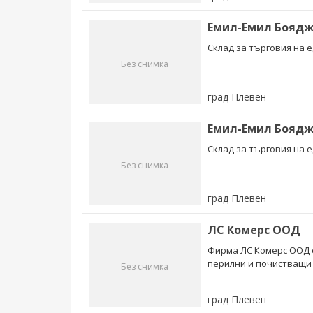
Емил-Емил Боядж
Склад за търговия на е
Без снимка
град Плевен
Емил-Емил Боядж
Склад за търговия на е
Без снимка
град Плевен
ЛС Комерс ООД
Фирма ЛС Комерс ООД е
перилни и почистващи 
Без снимка
град Плевен