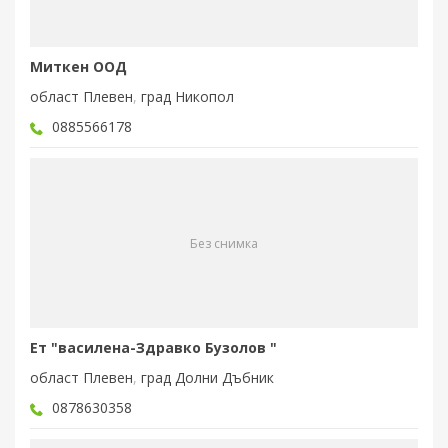
Миткен ООД
област Плевен
,
град Никопол
0885566178
Без снимка
Ет "василена-Здравко Бузолов "
област Плевен
,
град Долни Дъбник
0878630358