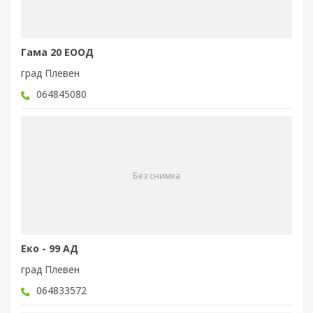
Гама 20 ЕООД
град Плевен
064845080
Без снимка
Еко - 99 АД
град Плевен
064833572