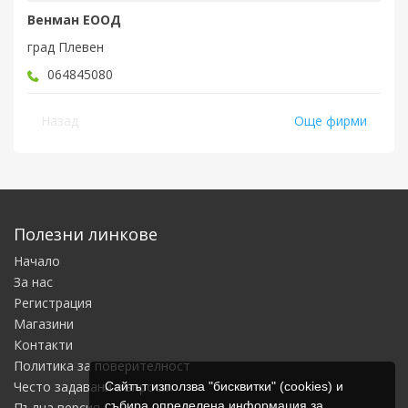
Венман ЕООД
град Плевен
064845080
Назад
Още фирми
Полезни линкове
Начало
За нас
Регистрация
Магазини
Контакти
Политика за поверителност
Често задавани въпроси
Сайтът използва "бисквитки" (cookies) и
събира определена информация за
Пълна версия