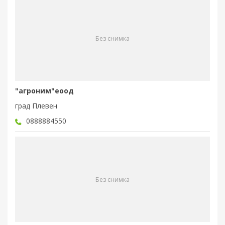
Без снимка
"агроним"еоод
град Плевен
0888884550
Без снимка