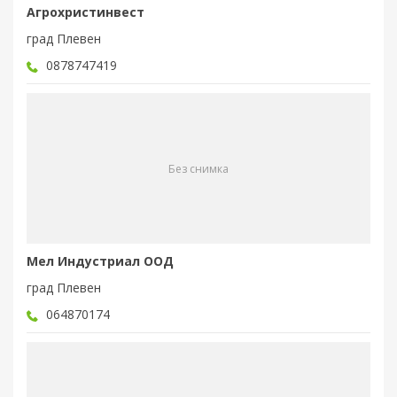
Агрохристинвест
град Плевен
0878747419
Без снимка
Мел Индустриал ООД
град Плевен
064870174