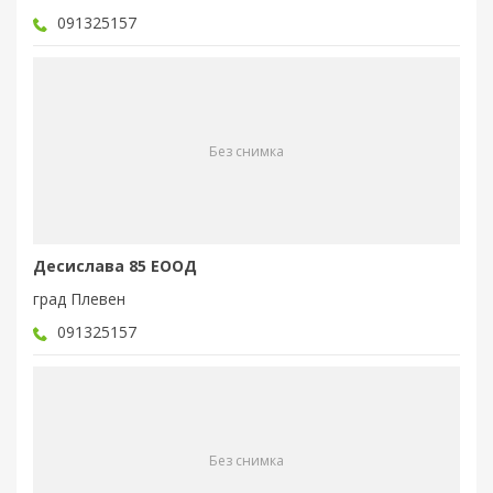
091325157
Без снимка
Десислава 85 ЕООД
град Плевен
091325157
Без снимка