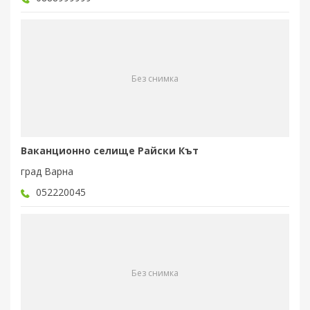
Без снимка
Ваканционно селище Райски Кът
град Варна
052220045
Без снимка