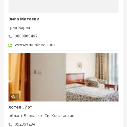
Вила Матееви
град Варна
0888869407
www.vilamateevi.com
3
Хотел „Йо“
област Варна
,
к.к. Св. Константин
052361294