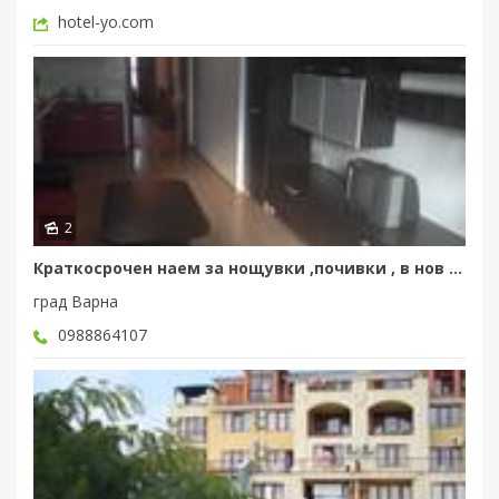
hotel-yo.com
2
Краткосрочен наем за нощувки ,почивки , в нов двустаен апартамент Варна-0896716738...
град Варна
0988864107