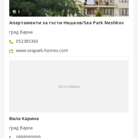
6
Апартаменти за гости Нешков/Sea Park Neshkov
град Варна
052385360
www.seapark-homes.com
Без снимка
Вила Карина
град Варна
0888999999