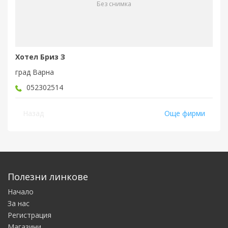
Без снимка
Хотел Бриз З
град Варна
052302514
Назад
Още фирми
Полезни линкове
Начало
За нас
Регистрация
Магазини