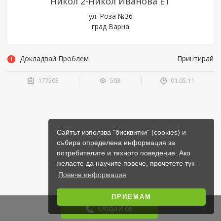
Никол 2-Никол Иванова ЕТ
ул. Роза №36
град Варна
Докладвай Проблем
Принтирай
177503
503
01.05.11
Сайтът използва "бисквитки" (cookies) и
събира определена информация за
потребителите и тяхното поведение. Ако
желаете да научите повече, прочетете тук -
Повече информация
ПРИЕМАМ
Обади се