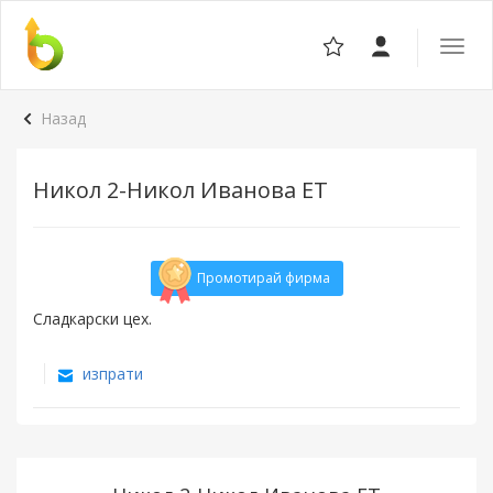
Отвор
навига
Назад
Никол 2-Никол Иванова ЕТ
Промотирай фирма
Сладкарски цех.
изпрати