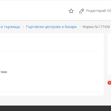
Редактирай О
и и тържища
Търговски центрове и базари
Фирма №177436
токи.