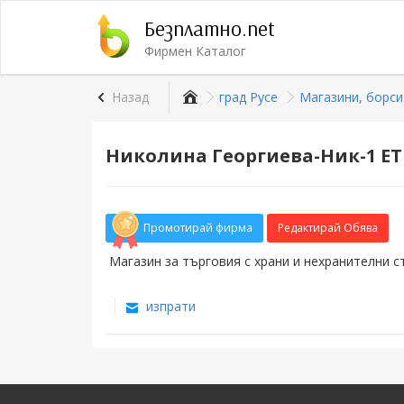
Безплатно.net
Фирмен Каталог
Назад
град Русе
Магазини, борс
Николина Георгиева-Ник-1 ЕТ
Промотирай фирма
Редактирай Обява
Магазин за търговия с храни и нехранителни с
изпрати