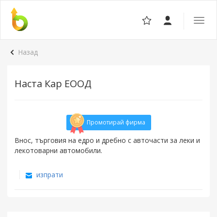
Отвор
навига
Назад
Наста Кар ЕООД
Промотирай фирма
Внос, търговия на едро и дребно с авточасти за леки и
лекотоварни автомобили.
изпрати