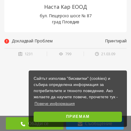
Наста Кар ЕООД
бул. Пещерско шосе № 87
град Пловдив
Докладвай Проблем
Принтирай
1231
799
21.03.09
Сайтът използва "бисквитки" (cookies) и
събира определена информация за
потребителите и тяхното поведение. Ако
желаете да научите повече, прочетете тук -
Повече информация
ПРИЕМАМ
Обади се
Съобщение