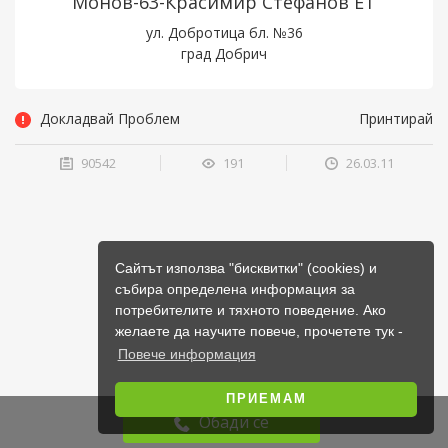
Монов-63-Красимир Стефанов ЕТ
ул. Добротица бл. №36
град Добрич
Докладвай Проблем
Принтирай
90542
191
26.03.11
Сайтът използва "бисквитки" (cookies) и
събира определена информация за
потребителите и тяхното поведение. Ако
желаете да научите повече, прочетете тук -
Повече информация
ПРИЕМАМ
Обади се