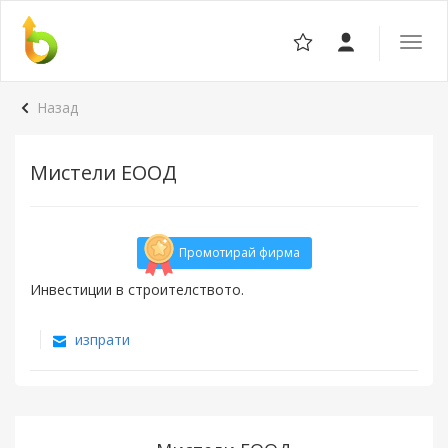
Отвор
навига
Назад
Мистели ЕООД
Промотирай фирма
Инвестиции в строителството.
изпрати