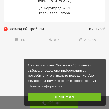
Мистели ЕООД
ул. Боруйград № 71
град Стара Загора
Докладвай Проблем
Принтирай
1420
816
21.03.09
Сайтът използва "бисквитки" (cookies) и
събира определена информация за
потребителите и тяхното поведение. Ако
желаете да научите повече, прочетете тук -
Повече информация
ПРИЕМАМ
Обади се